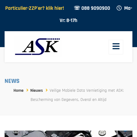
Particulier-ZZP'er? klik hier!
☏ 088 9090900
Ma-
Vr: 8-17h
NEWS
Home
Nieuws
Veilige Mobiele Data Vernietiging met ASK:
Bescherming van Gegevens, Overal en Altijd