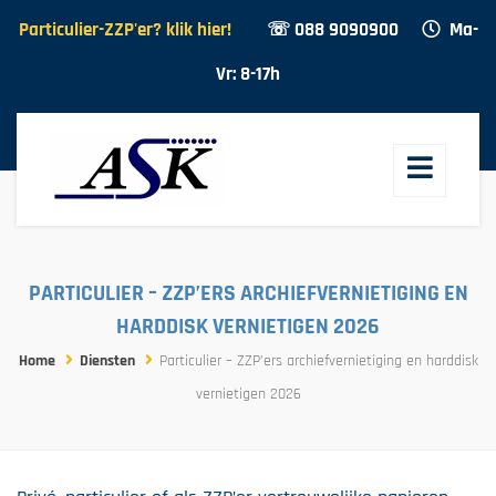
Particulier-ZZP'er? klik hier!
☏ 088 9090900
Ma-
Vr: 8-17h
PARTICULIER – ZZP’ERS ARCHIEFVERNIETIGING EN
HARDDISK VERNIETIGEN 2026
Home
Diensten
Particulier – ZZP’ers archiefvernietiging en harddisk
vernietigen 2026