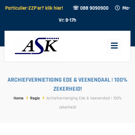
Particulier-ZZP'er? klik hier!
☏ 088 9090900
Ma-
Vr: 8-17h
ARCHIEFVERNIETIGING EDE & VEENENDAAL | 100%
ZEKERHEID!
Home
Regio
Archiefvernietiging Ede & Veenendaal | 100%
zekerheid!