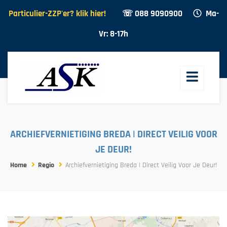
Particulier-ZZP'er? klik hier!
☏ 088 9090900
Ma-
Vr: 8-17h
ARCHIEFVERNIETIGING BREDA | DIRECT VEILIG VOOR
JE DEUR!
Home
Regio
Archiefvernietiging Breda | Direct Veilig Voor Je Deur!