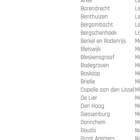
Arkel
Le
Barendrecht
L
Benthuizen
L
Bergambacht
L
Bergschenhoek
Li
Berkel en Rodenrijs
M
Bleiswijk
M
Bleskensgraaf
M
Bodegraven
M
Boskoop
M
Brielle
Mi
Capelle aan den IJssel
M
De Lier
M
Den Haag
M
Giessenburg
M
Gorinchem
M
Gouda
Na
Groot Ammers
N