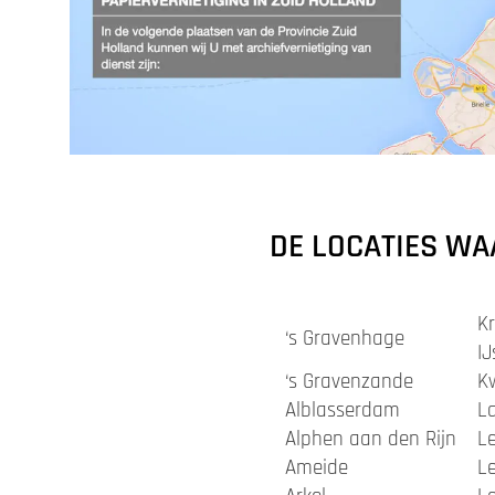
DE LOCATIES WA
K
‘s Gravenhage
IJ
‘s Gravenzande
K
Alblasserdam
L
Alphen aan den Rijn
L
Ameide
L