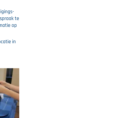
igings-
spraak te
matie op
catie in