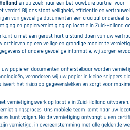
-Holland
en op zoek naar een betrouwbare partner voor
 verder! Bij ons staat veiligheid, efficiëntie en vertrouwel
etigen van gevoelige documenten een cruciaal onderdeel i
etiging en papiervernietiging op locatie in Zuid-Holland a
ce kunt u met een gerust hart afstand doen van uw vertrou
archieven op een veilige en grondige manier te vernietig
egevens of andere gevoelige informatie, wij zorgen ervoo
al uw papieren documenten onherstelbaar worden vernieti
logieën, veranderen wij uw papier in kleine snippers die
iseert het risico op gegevenslekken en zorgt voor maxim
het vernietigingswerk op locatie in Zuid-Holland uitvoeren.
 vernietigingsproces. Ons mobiele team komt naar uw loca
ces kunt volgen. Na de vernietiging ontvangt u een certif
zijn vernietigd, in overeenstemming met alle geldende we