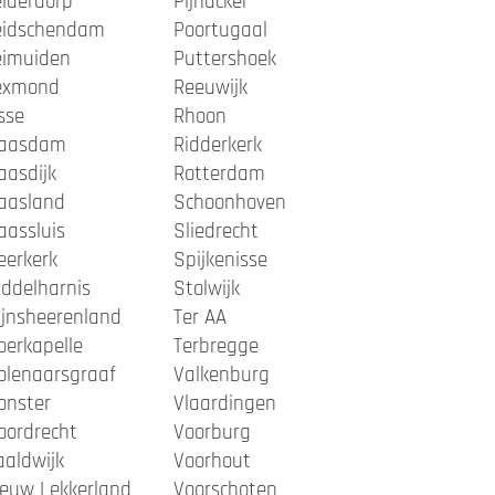
iderdorp
Pijnacker
eidschendam
Poortugaal
eimuiden
Puttershoek
exmond
Reeuwijk
sse
Rhoon
aasdam
Ridderkerk
aasdijk
Rotterdam
aasland
Schoonhoven
aassluis
Sliedrecht
eerkerk
Spijkenisse
ddelharnis
Stolwijk
ijnsheerenland
Ter AA
oerkapelle
Terbregge
olenaarsgraaf
Valkenburg
onster
Vlaardingen
oordrecht
Voorburg
aldwijk
Voorhout
ieuw Lekkerland
Voorschoten