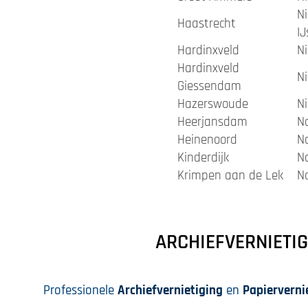
N
Haastrecht
IJ
Hardinxveld
N
Hardinxveld
N
Giessendam
Hazerswoude
N
Heerjansdam
N
Heinenoord
N
Kinderdijk
N
Krimpen aan de Lek
N
ARCHIEFVERNIETIG
Professionele
Archiefvernietiging
en
Papierverni