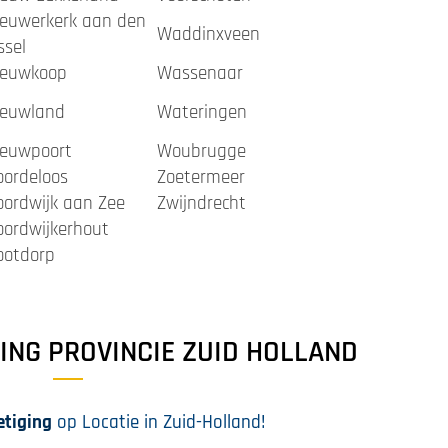
ieuwerkerk aan den
Waddinxveen
ssel
ieuwkoop
Wassenaar
ieuwland
Wateringen
ieuwpoort
Woubrugge
oordeloos
Zoetermeer
oordwijk aan Zee
Zwijndrecht
oordwijkerhout
ootdorp
ING PROVINCIE ZUID HOLLAND
etiging
op Locatie in Zuid-Holland!