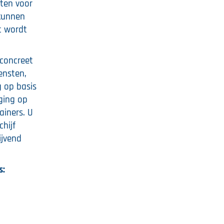
nten voor
 kunnen
t wordt
 concreet
ensten,
g op basis
ging op
ainers. U
chijf
ijvend
s: