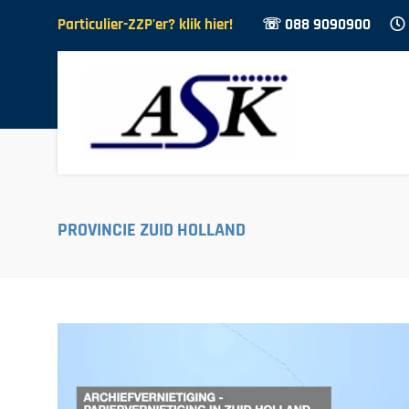
Particulier-ZZP'er? klik hier!
☏ 088 9090900
PROVINCIE ZUID HOLLAND