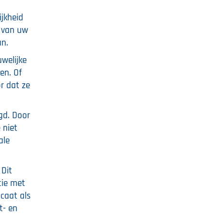
ijkheid
s van uw
an.
welijke
en. Of
r dat ze
gd. Door
 niet
ale
 Dit
tie met
icaat als
t- en