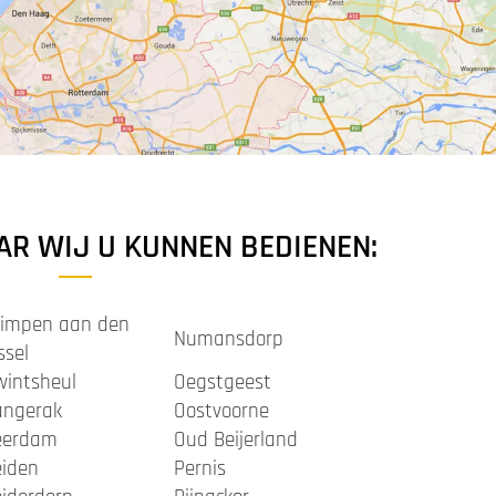
AR WIJ U KUNNEN BEDIENEN:
rimpen aan den
Numansdorp
ssel
wintsheul
Oegstgeest
angerak
Oostvoorne
eerdam
Oud Beijerland
eiden
Pernis