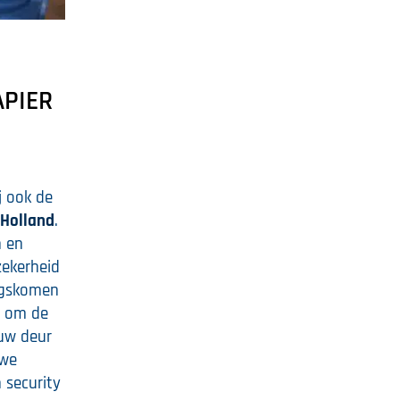
APIER
j ook de
 Holland
.
n en
zekerheid
ngskomen
s om de
uw deur
uwe
 security