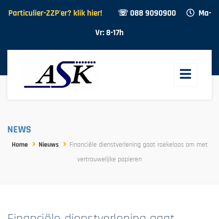
Particulier-ZZP'er? klik hier!
☏ 088 9090900
Ma-
Vr: 8-17h
NEWS
Home
Nieuws
Financiële dienstverlening gaat roekeloos om met
vertrouwelijke papieren