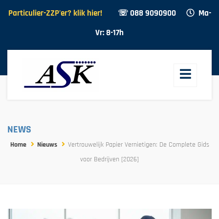
Particulier-ZZP'er? klik hier!
☏ 088 9090900
Ma-
Vr: 8-17h
NEWS
Home
Nieuws
Vertrouwelijk Papier Vernietigen: De Complete Gids
voor Bedrijven [2026]