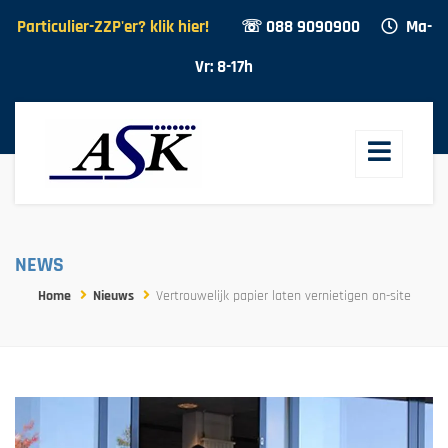
Particulier-ZZP'er? klik hier!
☏ 088 9090900
Ma-
Vr: 8-17h
NEWS
Home
Nieuws
Vertrouwelijk papier laten vernietigen on-site