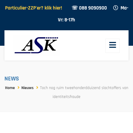
Particulier-ZZP'er? klik hier!
☏ 088 9090900
Ma-
Vr: 8-17h
NEWS
Home
Nieuws
Toch nog ruim tweehonderdduizend slachtoffers van
identiteitsfraude