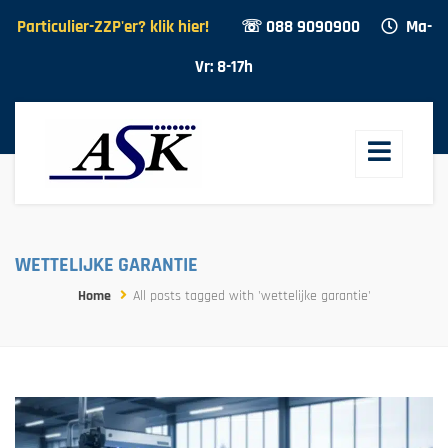
Particulier-ZZP'er? klik hier!
☏ 088 9090900
Ma-
Vr: 8-17h
WETTELIJKE GARANTIE
Home
All posts tagged with 'wettelijke garantie'