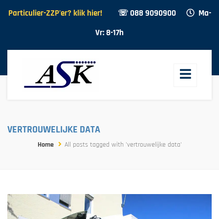
Particulier-ZZP'er? klik hier!
☏ 088 9090900
Ma-
Vr: 8-17h
VERTROUWELIJKE DATA
Home
All posts tagged with 'vertrouwelijke data'