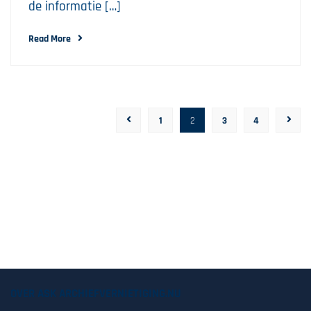
de informatie […]
Read More
1
2
3
4
OVER ASK ARCHIEFVERNIETIGING.NU