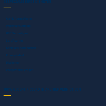
GESPECIALISEERDE DIENSTEN
Archiefvernietiging
Papiervernietiging
HDD Vernietigen
Certificering
Aanlevervoorwaarden
Privacybeleid
Disclaimer
Veelgestelde Vragen
100% GECERTIFICEERD IN ARCHIEF VERNIETIGEN