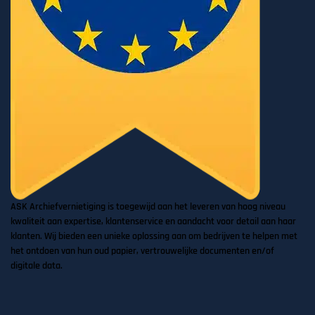
ASK Archiefvernietiging is toegewijd aan het leveren van hoog niveau
kwaliteit aan expertise, klantenservice en aandacht voor detail aan haar
klanten. Wij bieden een unieke oplossing aan om bedrijven te helpen met
het ontdoen van hun oud papier, vertrouwelijke documenten en/of
digitale data.