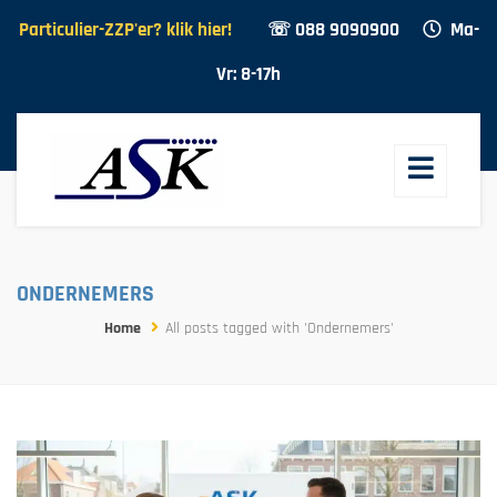
Particulier-ZZP'er? klik hier!
☏ 088 9090900
Ma-
Vr: 8-17h
ONDERNEMERS
Home
All posts tagged with 'Ondernemers'