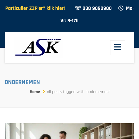
Particulier-ZZP'er? klik hier!
☏ 088 9090900
Ma-
Vr: 8-17h
ONDERNEMEN
Home
All posts tagged with 'ondernemen'