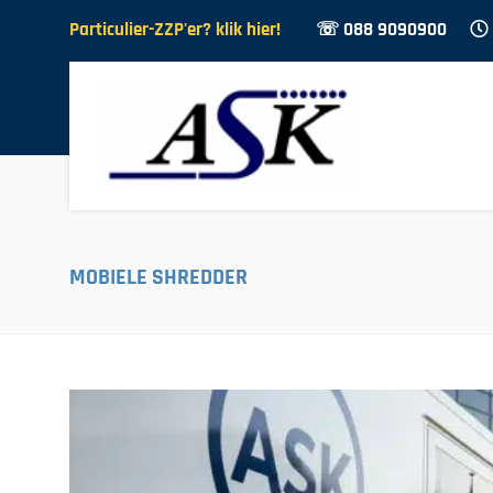
Particulier-ZZP'er? klik hier!
☏ 088 9090900
MOBIELE SHREDDER