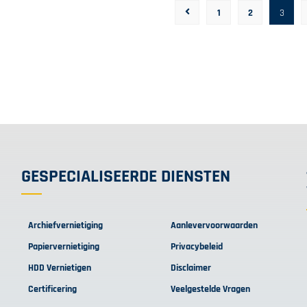
1
2
3
GESPECIALISEERDE DIENSTEN
Archiefvernietiging
Aanlevervoorwaarden
Papiervernietiging
Privacybeleid
HDD Vernietigen
Disclaimer
Certificering
Veelgestelde Vragen