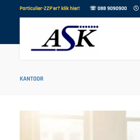
Particulier-ZZP'er? klik hier!
☏ 088 9090900
KANTOOR