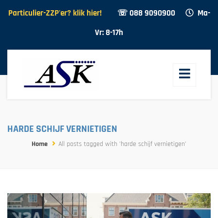
Particulier-ZZP'er? klik hier!
☏ 088 9090900
Ma-
Vr: 8-17h
HARDE SCHIJF VERNIETIGEN
Home
All posts tagged with 'harde schijf vernietigen'