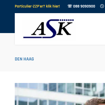
Particulier-ZZP'er? klik hier!
☏ 088 9090900
DEN HAAG