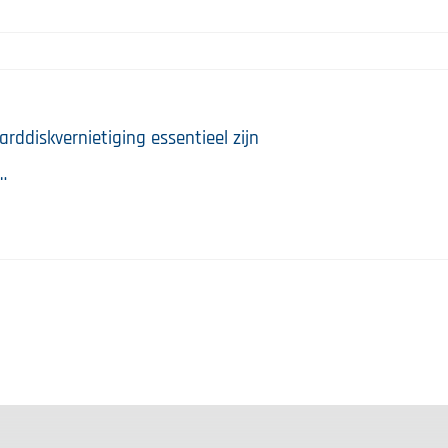
rddiskvernietiging essentieel zijn
…