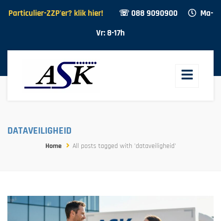
Particulier-ZZP'er? klik hier!
☏ 088 9090900
Ma-
Vr: 8-17h
DATAVEILIGHEID
Home
All posts tagged with 'dataveiligheid'