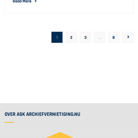
Read More
1
2
3
…
8
OVER ASK ARCHIEFVERNIETIGING.NU