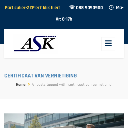
Particulier-ZZP'er? klik hier!
☏ 088 9090900
Ma-
Vr: 8-17h
CERTIFICAAT VAN VERNIETIGING
Home
All posts tagged with 'certificaat van vernietiging'