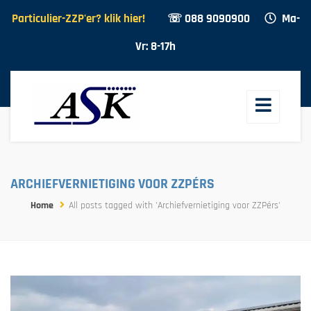
Particulier-ZZP'er? klik hier!
☏ 088 9090900
Ma-
Vr: 8-17h
ARCHIEFVERNIETIGING VOOR ZZPÉRS
Home
All posts tagged with 'Archiefvernietiging voor ZZPérs'