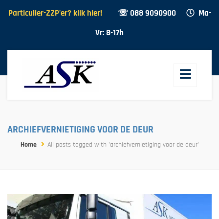
Particulier-ZZP'er? klik hier!
☏ 088 9090900
Ma-
Vr: 8-17h
ARCHIEFVERNIETIGING VOOR DE DEUR
Home
All posts tagged with 'archiefvernietiging voor de deur'