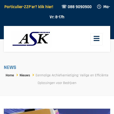
Particulier-ZZP'er? klik hier!
☏ 088 9090900
Ma-
Vr: 8-17h
NEWS
Home
Nieuws
Eenmalige Archiefvernietiging: Veilige en Efficiënte
Oplossingen voor Bedrijven