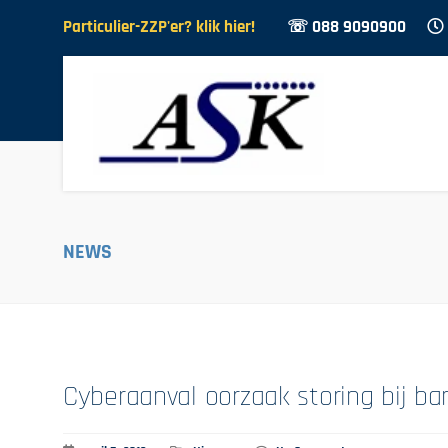
Particulier-ZZP'er? klik hier!
☏ 088 9090900
NEWS
Cyberaanval oorzaak storing bij b