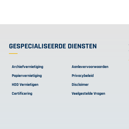
GESPECIALISEERDE DIENSTEN
Archiefvernietiging
Aanlevervoorwaarden
Papiervernietiging
Privacybeleid
HDD Vernietigen
Disclaimer
Certificering
Veelgestelde Vragen