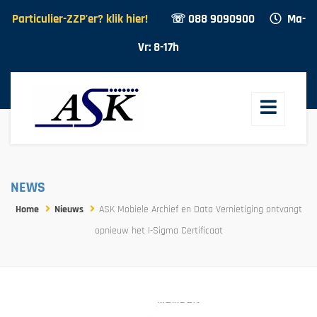
Particulier-ZZP'er? klik hier!
☏ 088 9090900
Ma-
Vr: 8-17h
NEWS
Home
Nieuws
ASK Mobiele Archief en Data Vernietiging ontvangt
opnieuw het I-Sigma Certificaat